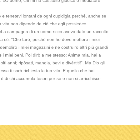
e: «O uomo, chi mi ha costituito giudice o mediatore
e e tenetevi lontani da ogni cupidigia perché, anche se
 vita non dipende da ciò che egli possiede».
 «La campagna di un uomo ricco aveva dato un raccolto
a sé: “Che farò, poiché non ho dove mettere i miei
 demolirò i miei magazzini e ne costruirò altri più grandi
 e i miei beni. Poi dirò a me stesso: Anima mia, hai a
lti anni; ripòsati, mangia, bevi e divèrtiti!”. Ma Dio gli
essa ti sarà richiesta la tua vita. E quello che hai
 è di chi accumula tesori per sé e non si arricchisce