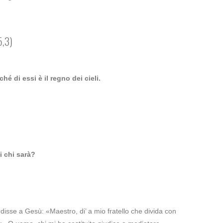
,3)
ché di essi è il regno dei cieli.
i chi sarà?
 disse a Gesù: «Maestro, di’ a mio fratello che divida con