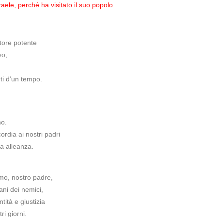
raele, perché ha visitato il suo popolo.
tore potente
vo,
eti d’un tempo.
no.
rdia ai nostri padri
ta alleanza.
mo, nostro padre,
ani dei nemici,
tità e giustizia
ri giorni.