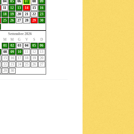
04
05
06
07
08
09
11
12
13
14
15
16
18
19
20
21
22
23
25
26
27
28
29
30
Settembre 2026
M
M
G
V
S
D
01
02
03
04
05
06
08
09
10
11
12
13
15
16
17
18
19
20
22
23
24
25
26
27
29
30