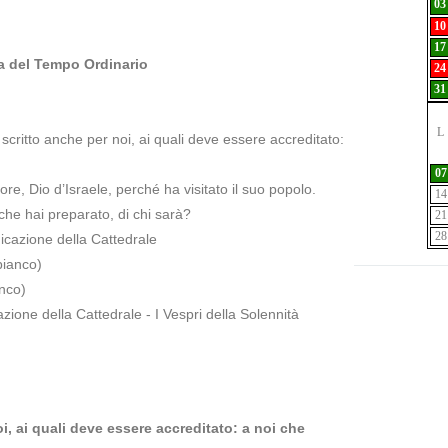
03
10
17
a del Tempo Ordinario
24
31
L
scritto anche per noi, ai quali deve essere accreditato:
07
re, Dio d’Israele, perché ha visitato il suo popolo.
14
he hai preparato, di chi sarà?
21
28
icazione della Cattedrale
bianco)
anco)
zione della Cattedrale - I Vespri della Solennità
i, ai quali deve essere accreditato: a noi che