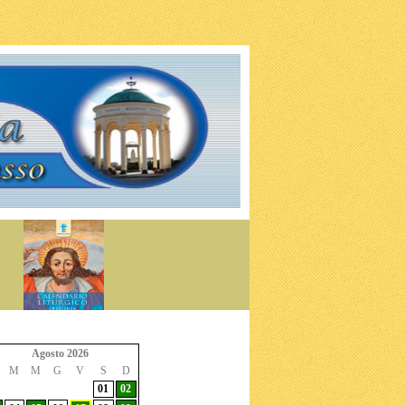
Agosto 2026
M
M
G
V
S
D
01
02