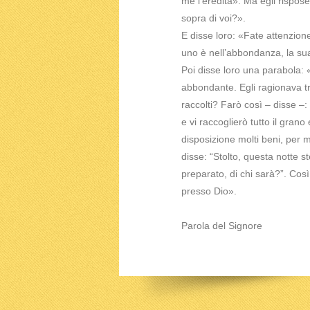
me l’eredità». Ma egli rispos
sopra di voi?».
E disse loro: «Fate attenzion
uno è nell’abbondanza, la sua
Poi disse loro una parabola:
abbondante. Egli ragionava tr
raccolti? Farò così – disse –:
e vi raccoglierò tutto il grano
disposizione molti beni, per mo
disse: “Stolto, questa notte st
preparato, di chi sarà?”. Così
presso Dio».
Parola del Signore