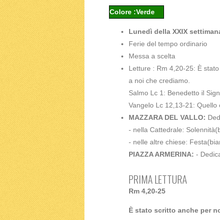
Colore :Verde
Lunedì della XXIX settiman
Ferie del tempo ordinario
Messa a scelta
Letture : Rm 4,20-25: È stato 
a noi che crediamo.
Salmo Lc 1: Benedetto il Signo
Vangelo Lc 12,13-21: Quello c
MAZZARA DEL VALLO:
Ded
- nella Cattedrale: Solennità(
- nelle altre chiese: Festa(bi
PIAZZA ARMERINA:
- Dedica
PRIMA LETTURA
Rm 4,20-25
È stato scritto anche per no