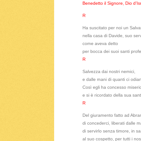
Benedetto il Signore, Dio d’Is
R
Ha suscitato per noi un Salva
nella casa di Davide, suo ser
come aveva detto
per bocca dei suoi santi prof
R
Salvezza dai nostri nemici,
e dalle mani di quanti ci odia
Così egli ha concesso miserico
e si è ricordato della sua san
R
Del giuramento fatto ad Abra
di concederci, liberati dalle m
di servirlo senza timore, in san
al suo cospetto, per tutti i nost